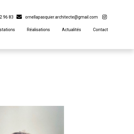
2 96 83
ornellapasquier.architecte@gmail.com
stations
Réalisations
Actualités
Contact