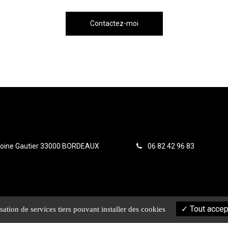
Contactez-moi
toine Gautier 33000 BORDEAUX
06 82 42 96 83
Tout accep
sation de services tiers pouvant installer des cookies
ture
Décoratrice
Architecte rénovation
Aménageme
r
d'intérieur
intérieure Cap Ferret
mesure Bo