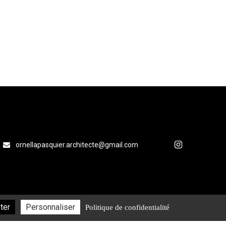
ornellapasquier.architecte@gmail.com
ter
Personnaliser
Politique de confidentialité
nt sur
Décoratrice
Architecte rénovation
rdeaux
d'intérieur
intérieure Arcachon