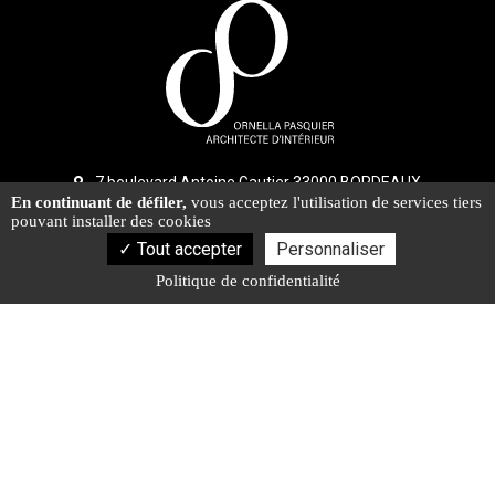
7 boulevard Antoine Gautier 33000 BORDEAUX
En continuant de défiler,
vous acceptez l'utilisation de services tiers
06 82 42 96 83
pouvant installer des cookies
ornellapasquier.architecte@gmail.com
Tout accepter
Personnaliser
Politique de confidentialité
Nos actualités
Activités
Architecture d'intérieur Bordeaux
Architecture d'intérieur Arcachon
Décoratrice d'intérieur Libourne
Architecte rénovation intérieure Cap Ferret
Aménagement sur mesure Bordeaux
Décoratrice d'intérieur Arcachon
Architecte rénovation intérieure Arcachon