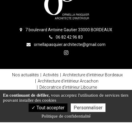
7 boulevard Antoine Gautier 33000 BORDEAUX
06 82 42 96 83
ornellapasquier.architecte@gmail.com
Nos actualités
Activités
Architecture d'intérieur Bordeaux
Architecture d'intérieur Arcachon
Décoratrice d'intérieur Libourne
Architecte rénovation intérieure Cap Ferret
En continuant de défiler,
vous acceptez l'utilisation de services tiers
Aménagement sur mesure Bordeaux
pouvant installer des cookies
Décoratrice d'intérieur Arcachon
Tout accepter
Personnaliser
Architecte rénovation intérieure Arcachon
Politique de confidentialité
Mentions légales
Charte d’utilisation des données
Gestion des cookies